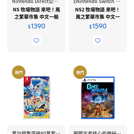
Nintendo Direct公開《牧場物語》系列新作
⟪Nintendo Switch 2版本⟫
NS 牧場物語 來吧！風
NS2 牧場物語 來吧！
之繁華市集 中文一般
風之繁華市集 中文一
版
般版
1390
1590
$
$
熱門
熱門
累計銷售突破80萬套的《王牌釣手》系列最新作品。
揭開古老核心的神祕之處!!