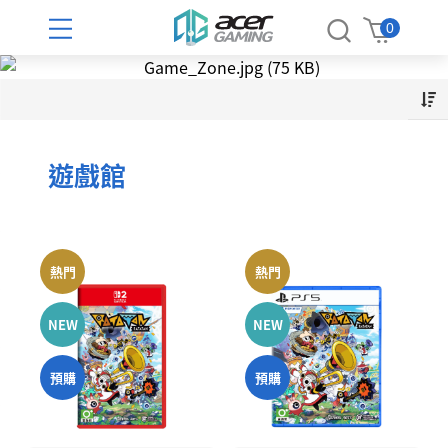
PlayStation館
授權周邊館
投資人專區
新品預購
遊戲館
電競館
品牌館
News
0
焦點新聞
PlayStation®5
PlayStation® 遊戲
電競手機
早鳥預購
AcerGaming自有品牌
牧場物語來吧！風之繁華市集
財務資訊
PlayStation®5 主機
PlayStation®5 遊戲
延長線
財務報告
遊戲發行表
控制器|搖桿
新品上市
《命運石之門 STEINS;GATE》
PlayStation®5 遊戲軟體
PlayStation®4 遊戲
充電線
月營收概況
遊戲館
通路活動
電競耳麥
⟪人機迷網 PRAGMATA 》
PlayStation®5 週邊
充電器
Nintendo Switch™ 遊戲
股東服務
PlayStation®VR2
開箱專區
電競滑鼠
魔物獵人物語3 : 命運雙龍
Switch 遊戲
Bandai Namco
股東常會
電競鍵盤
羊蹄山戰鬼
PlayStation®4
Switch 2 遊戲
股東會年報
熱門
熱門
GSE
PlayStation®4 主機
主要股東
電競椅
魔物獵人荒野
女性向遊戲專區
Steam 遊戲
NEW
NEW
PlayStation®4 遊戲軟體
股價資訊
賽車方向盤
Astro Bot 宇宙機器人
Steam 數位遊戲
PlayStation®4 週邊
重大訊息
HORI 原廠周邊
預購
預購
Steam Deck™ 及周邊
賽車椅
Bloodborne 血源詛咒
股利資訊
Logitech 羅技
福利社
聯絡資訊