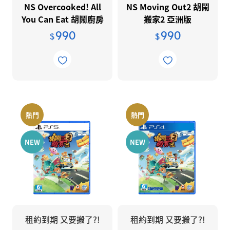
NS Overcooked! All
NS Moving Out2 胡鬧
You Can Eat 胡鬧廚房
搬家2 亞洲版
全都好吃 亞洲版
990
990
$
$
熱門
熱門
NEW
NEW
租約到期 又要搬了?!
租約到期 又要搬了?!