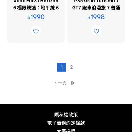
Xbox Forza Horizon
PS5 Gran Turismo 7
6 極限競速：地平線 6
GT7 跑車浪漫旅 7 普通
版
1990
1998
$
$
1
2
下一頁
隱私權政策
電子商務約定條款
大宗採購