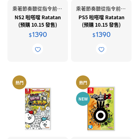
遊戲類型分類
PlayStation 授權
限定版尋寶區
Logitech G 羅技G
乘著節奏聽從指令前進吧！
乘著節奏聽從指令前進吧！
全家同樂
【福利品】PS5主機
公司治理
PlayStation®30週年
NS2 啦嗒噹 Ratatan
PS5 啦嗒噹 Ratatan
Next Level Racing®
動作冒險/角色扮演
(預購 10.15 發售)
(預購 10.15 發售)
【福利品】PS5周邊
公司治理守則
KOJIMA PRODUCTIONS
賽車競速/運動格鬥
1390
1390
Predator / Nitro
【福利品】PlayStation®VR2
董事會
$
$
功能性委員會
Playseat® 賽車椅
PlayStation 授權設備
落實內線交易防範措施
RAZER 雷蛇
獨立董事與內部稽核主管及會計師之溝
PlayStation 點數 (數位序號)
通情形
ROG產品
熱門
熱門
智慧財產管理計畫與執行情形
SEGA 遊戲專區
公司治理相關規章
NEW
SteelSeries 賽睿
利害關關係人專區
T1專區
利害關係人檢舉申訴管道
KontrolFreek
利害關係人溝通與回應