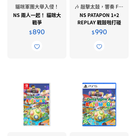
誠信經營作業程序及行為指南
貓咪軍團大舉入侵！
🎶 敲擊太鼓，響奏 FEVER！🔥
Thrustmaster 圖馬思特
NS 兩人一起！ 貓咪大
NS PATAPON 1+2
公司內、外部人員對於不合法與不道德
UBISOFT
戰爭
REPLAY 戰鼓啪打碰
行為的檢舉制度
1+2 REPLAY
890
990
$
$
IP 授權產品
企業永續
永續報告書
環境永續
人才永續
員工福利
人權保障
ISO認證
在地關懷與文化發展
供應商管理政策
推動誠信經營執行情形