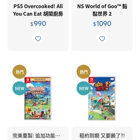
PS5 Overcooked! All
NS World of Goo™ 黏
You Can Eat 胡鬧廚房
黏世界 2
全都好吃 亞洲版
990
1090
$
$
熱門
熱門
NEW
NEW
完美重製: 追加功能及新模式選項
租約到期 又要搬了?!