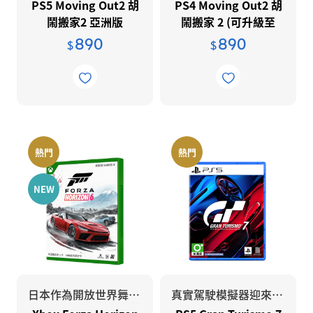
PS5 Moving Out2 胡
PS4 Moving Out2 胡
鬧搬家2 亞洲版
鬧搬家 2 (可升級至
PS5遊玩)
890
890
$
$
熱門
熱門
NEW
日本作為開放世界舞台🏎️
真實駕駛模擬器迎來 25 週年里程碑。