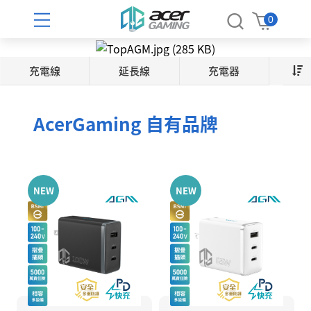
PlayStation館
授權周邊館
投資人專區
新品預購
遊戲館
電競館
品牌館
News
0
焦點新聞
PlayStation®5
PlayStation® 遊戲
電競手機
早鳥預購
AcerGaming自有品牌
牧場物語來吧！風之繁華市集
財務資訊
充電線
延長線
充電器
PlayStation®5 主機
PlayStation®5 遊戲
延長線
財務報告
遊戲發行表
控制器|搖桿
新品上市
《命運石之門 STEINS;GATE》
PlayStation®5 遊戲軟體
PlayStation®4 遊戲
充電線
月營收概況
通路活動
電競耳麥
⟪人機迷網 PRAGMATA 》
AcerGaming 自有品牌
PlayStation®5 週邊
充電器
Nintendo Switch™ 遊戲
股東服務
PlayStation®VR2
開箱專區
電競滑鼠
魔物獵人物語3 : 命運雙龍
Switch 遊戲
Bandai Namco
股東常會
電競鍵盤
羊蹄山戰鬼
PlayStation®4
Switch 2 遊戲
股東會年報
NEW
NEW
GSE
PlayStation®4 主機
主要股東
電競椅
魔物獵人荒野
女性向遊戲專區
Steam 遊戲
PlayStation®4 遊戲軟體
股價資訊
賽車方向盤
Astro Bot 宇宙機器人
Steam 數位遊戲
PlayStation®4 週邊
重大訊息
HORI 原廠周邊
Steam Deck™ 及周邊
賽車椅
Bloodborne 血源詛咒
股利資訊
Logitech 羅技
福利社
聯絡資訊