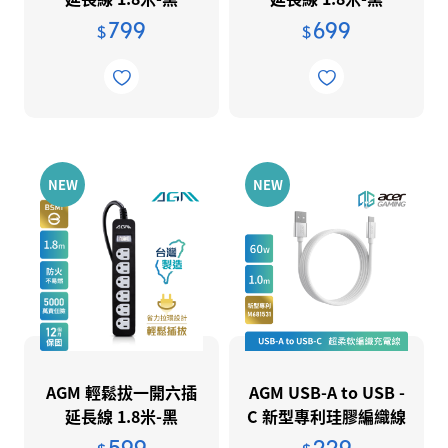
個人資料保護
799
699
$
$
法說會資訊
法說會資訊
NEW
NEW
AGM 輕鬆拔一開六插
AGM USB-A to USB -
延長線 1.8米-黑
C 新型專利珪膠編織線
1m-白
599
229