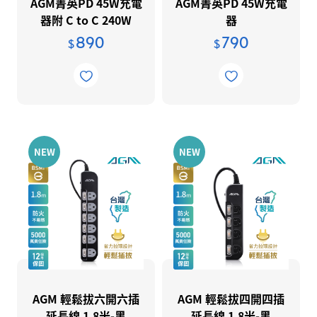
AGM菁英PD 45W充電
AGM菁英PD 45W充電
誠信經營作業程序及行為指南
Thrustmaster 圖馬思特
器附 C to C 240W
器
1.2m充電線
公司內、外部人員對於不合法與不道德
890
790
$
$
UBISOFT
行為的檢舉制度
IP 授權產品
企業永續
永續報告書
環境永續
NEW
NEW
人才永續
員工福利
人權保障
ISO認證
在地關懷與文化發展
供應商管理政策
AGM 輕鬆拔六開六插
AGM 輕鬆拔四開四插
推動誠信經營執行情形
延長線 1.8米-黑
延長線 1.8米-黑