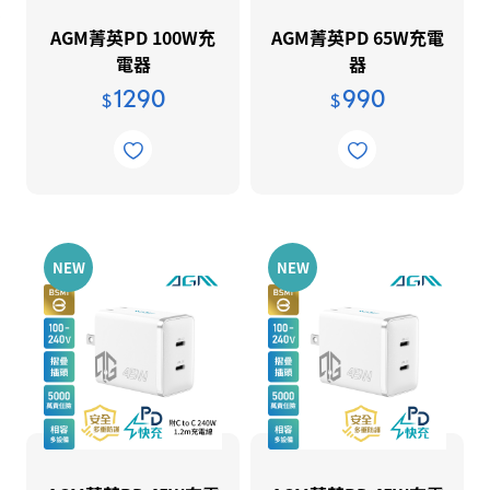
遊戲類型分類
PlayStation 授權
限定版尋寶區
Logitech G 羅技G
AGM菁英PD 100W充
AGM菁英PD 65W充電
全家同樂
【福利品】PS5主機
公司治理
PlayStation®30週年
電器
器
Next Level Racing®
動作冒險/角色扮演
【福利品】PS5周邊
公司治理守則
1290
990
$
$
KOJIMA PRODUCTIONS
賽車競速/運動格鬥
Predator / Nitro
【福利品】PlayStation®VR2
董事會
功能性委員會
Playseat® 賽車椅
PlayStation 授權設備
落實內線交易防範措施
RAZER 雷蛇
獨立董事與內部稽核主管及會計師之溝
PlayStation 點數 (數位序號)
通情形
NEW
NEW
ROG產品
智慧財產管理計畫與執行情形
SEGA 遊戲專區
公司治理相關規章
SteelSeries 賽睿
利害關關係人專區
T1專區
利害關係人檢舉申訴管道
KontrolFreek
利害關係人溝通與回應